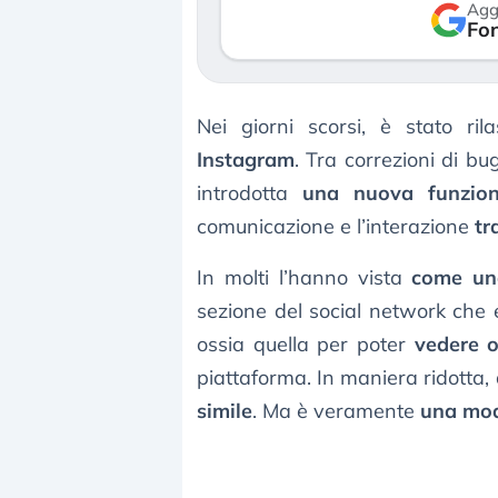
Agg
verso le (…)
Fon
3 agosto 2026
Nei giorni scorsi, è stato ri
Instagram
. Tra correzioni di bu
introdotta
una nuova funzion
comunicazione e l’interazione
tr
In molti l’hanno vista
come un
sezione del social network che
ossia quella per poter
vedere o
piattaforma. In maniera ridotta
simile
. Ma è veramente
una mod