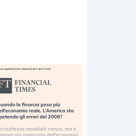
uando la finanza pesa più
Russia e Cina pronti
ell’economia reale. L’America sta
Starlink. Gli investit
ipetendo gli errori del 2008?
sottovalutando il ris
a ricchezza mondiale cresce, ma è
Gli investitori tech c
empre più sganciata dall’economia
ignorare il rischio geop