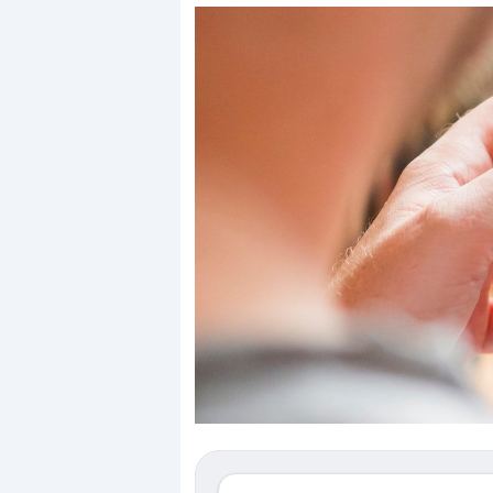
Dalle valutazioni estr
correzione. Cosa sta g
repricing degli asset?
Gli investitori stanno 
mostrando segni di s