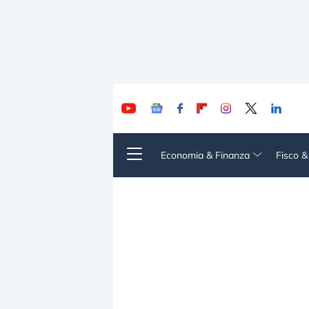
Economia & Finanza
Fisco 