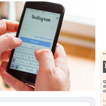
eme alla
«La mia vita è rovinata». Investitori
Q
uidando il
in preda al panico dopo lo scoppio
d
della bolla AI
r
finalmente
Il crollo della bolla AI travolge il
L
tanchezza
Kospi, mentre gli investitori retail (…)
s