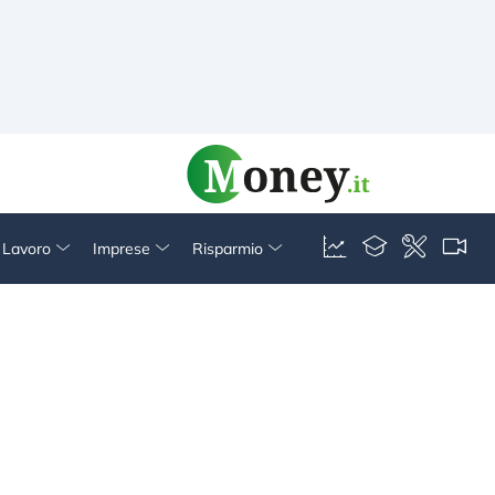
& Lavoro
Imprese
Risparmio