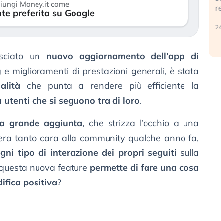
iungi Money.it come
r
te preferita su Google
30 luglio 2026
24
lasciato un
nuovo aggiornamento dell’app di
g e miglioramenti di prestazioni generali, è stata
alità
che punta a rendere più efficiente la
a utenti che si seguono tra di loro
.
a grande aggiunta
, che strizza l’occhio a una
 era tanto cara alla community qualche anno fa,
gni tipo di interazione dei propri seguiti
sulla
, questa nuova feature
permette di fare una cosa
ifica positiva
?