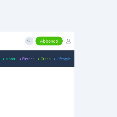
Abbonati
• Motori
• Fintech
• Green
• Lifestyle