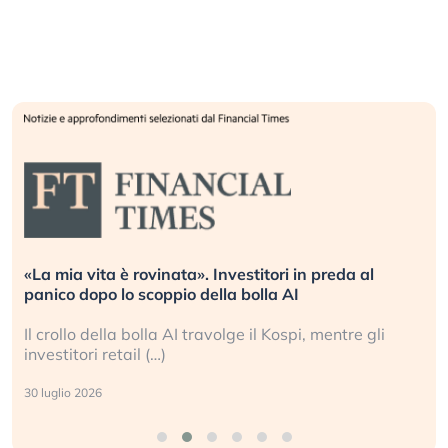
eda al
Quando la finanza pesa più dell’economia r
L’America sta ripetendo gli errori del 2008?
ntre gli
La ricchezza mondiale cresce, ma è sempre
sganciata dall’economia reale. (…)
24 luglio 2026