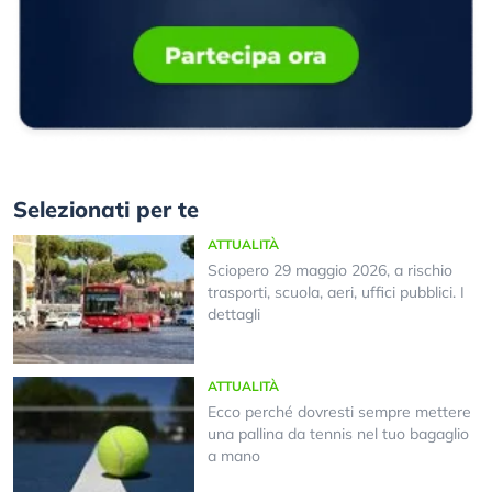
Selezionati per te
ATTUALITÀ
Sciopero 29 maggio 2026, a rischio
trasporti, scuola, aeri, uffici pubblici. I
dettagli
ATTUALITÀ
Ecco perché dovresti sempre mettere
una pallina da tennis nel tuo bagaglio
a mano