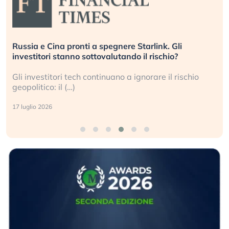
nere Starlink. Gli
La grande operazione di ins
utando il rischio?
center per l’AI, spiegata sul
no a ignorare il rischio
Le regole sulla trasparenza 
i data center e le big (…)
9 luglio 2026