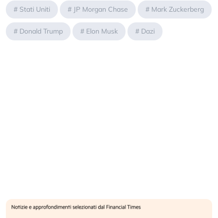
#
Stati Uniti
#
JP Morgan Chase
#
Mark Zuckerberg
#
Donald Trump
#
Elon Musk
#
Dazi