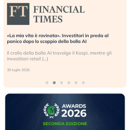
«La mia vita è rovinata». Investitori in preda al
panico dopo lo scoppio della bolla AI
Il crollo della bolla AI travolge il Kospi, mentre gli
investitori retail (…)
30 luglio 2026