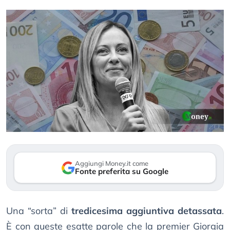
Aggiungi Money.it come
Fonte preferita su Google
Una “sorta” di
tredicesima aggiuntiva detassata
.
È con queste esatte parole che la premier Giorgia