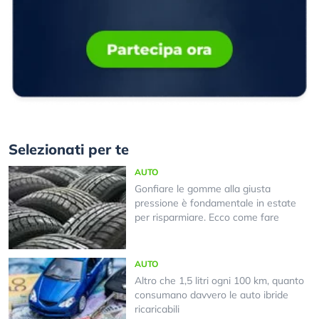
Selezionati per te
AUTO
Gonfiare le gomme alla giusta
pressione è fondamentale in estate
per risparmiare. Ecco come fare
AUTO
Altro che 1,5 litri ogni 100 km, quanto
consumano davvero le auto ibride
ricaricabili