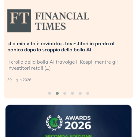
«La mia vita è rovinata». Investitori in preda al
panico dopo lo scoppio della bolla AI
Il crollo della bolla AI travolge il Kospi, mentre gli
investitori retail (…)
30 luglio 2026