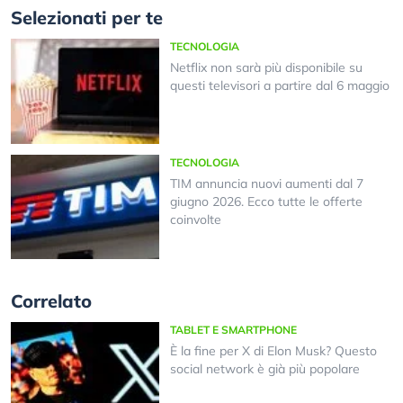
Selezionati per te
TECNOLOGIA
Netflix non sarà più disponibile su
questi televisori a partire dal 6 maggio
TECNOLOGIA
TIM annuncia nuovi aumenti dal 7
giugno 2026. Ecco tutte le offerte
coinvolte
Correlato
TABLET E SMARTPHONE
È la fine per X di Elon Musk? Questo
social network è già più popolare