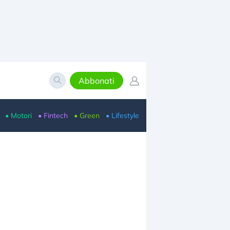
Abbonati
• Motori
• Fintech
• Green
• Lifestyle