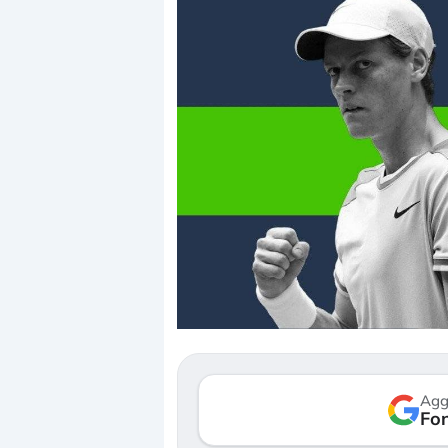
Dalle valutazioni est
correzione. Cosa sta 
repricing degli asset
Gli investitori stanno
mostrando segni di 
Agg
verso le (…)
Fon
3 agosto 2026