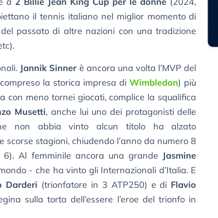
 e a
2 Billie Jean King Cup per le donne
(2024,
ettano il tennis italiano nel miglior momento di
 del passato di altre nazioni con una tradizione
tc).
onali.
Jannik Sinner
è ancora una volta l’MVP del
compreso la storica impresa di
Wimbledon
) più
 con meno tornei giocati, complice la squalifica
nzo Musetti
, anche lui uno dei protagonisti delle
ne non abbia vinto alcun titolo ha alzato
alle scorse stagioni, chiudendo l’anno da numero 8
i 6). Al femminile ancora una grande
Jasmine
ondo - che ha vinto gli Internazionali d’Italia. E
o Darderi
(trionfatore in 3 ATP250) e di
Flavio
egina sulla torta dell’essere l’eroe del trionfo in