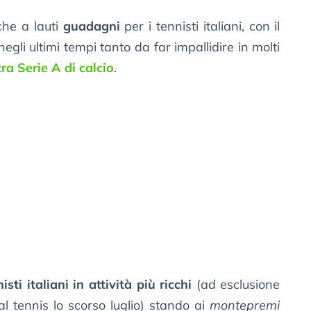
che a lauti
guadagni
per i tennisti italiani, con il
negli ultimi tempi tanto da far impallidire in molti
ra Serie A di calcio
.
isti italiani in attività più ricchi
(ad esclusione
al tennis lo scorso luglio) stando ai
montepremi