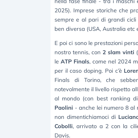
nella fase finale - tra i maschi
2025). Imprese storiche che proi
sempre e al pari di grandi cicli
ben diversa (USA, Australia etc e
E poi ci sono le prestazioni pers
nostro tennis, con
2 slam vinti
(
le
ATP Finals
, come nel 2024 ma
per il caso doping. Poi c’è
Lore
Finals di Torino, che sebbe
notevolmente il livello rispetto 
al mondo (con best ranking d
Paolini
- anche lei numero 8 al m
non dimentichiamoci di
Lucian
Cobolli
, arrivato a 2 con la cili
Davis.