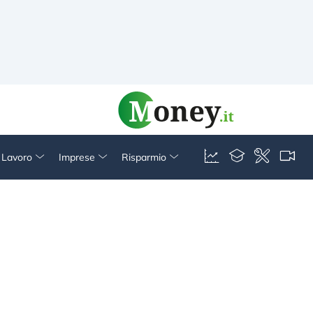
& Lavoro
Imprese
Risparmio