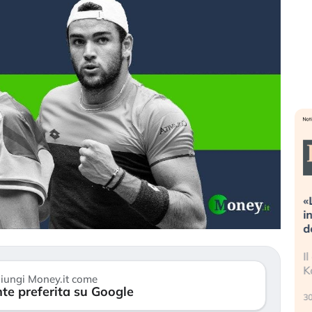
reme alla
«La mia vita è rovinata». Investitori
guidando il
in preda al panico dopo lo scoppio
?
della bolla AI
 finalmente
Il crollo della bolla AI travolge il
stanchezza
Kospi, mentre gli investitori retail (…)
iungi Money.it come
te preferita su Google
30 luglio 2026