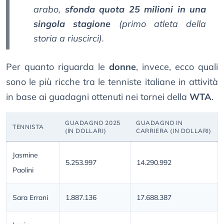
arabo,
sfonda quota 25 milioni in una
singola stagione
(primo atleta della
storia a riuscirci).
Per quanto riguarda le
donne
, invece, ecco quali
sono le più ricche tra le tenniste italiane in attività
in base ai guadagni ottenuti nei tornei della
WTA
.
GUADAGNO 2025
GUADAGNO IN
TENNISTA
(IN DOLLARI)
CARRIERA (IN DOLLARI)
Jasmine
5.253.997
14.290.992
Paolini
Sara Errani
1.887.136
17.688.387