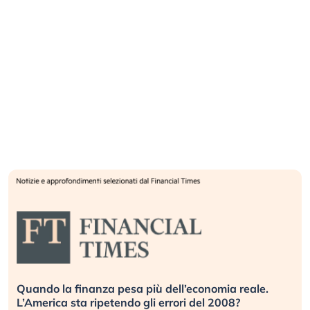
Russia e Cina pronti a spegnere Starlink. Gli
investitori stanno sottovalutando il rischio?