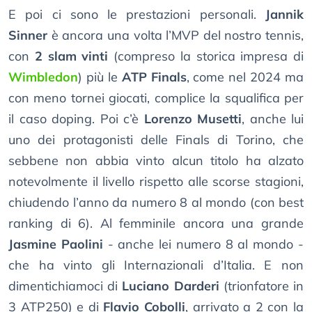
E poi ci sono le prestazioni personali.
Jannik
Sinner
è ancora una volta l’MVP del nostro tennis,
con
2 slam vinti
(compreso la storica impresa di
Wimbledon
) più le
ATP Finals
, come nel 2024 ma
con meno tornei giocati, complice la squalifica per
il caso doping. Poi c’è
Lorenzo Musetti
, anche lui
uno dei protagonisti delle Finals di Torino, che
sebbene non abbia vinto alcun titolo ha alzato
notevolmente il livello rispetto alle scorse stagioni,
chiudendo l’anno da numero 8 al mondo (con best
ranking di 6). Al femminile ancora una grande
Jasmine Paolini
- anche lei numero 8 al mondo -
che ha vinto gli Internazionali d’Italia. E non
dimentichiamoci di
Luciano Darderi
(trionfatore in
3 ATP250) e di
Flavio Cobolli
, arrivato a 2 con la