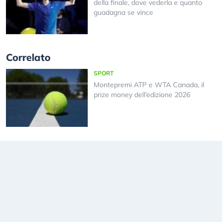
della finale, dove vederla e quanto
guadagna se vince
Correlato
SPORT
Montepremi ATP e WTA Canada, il
prize money dell’edizione 2026