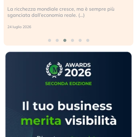
La ricchezza mondiale cresce, ma è sempre più
sganciata dall’economia reale. (…)
24 luglio 2026