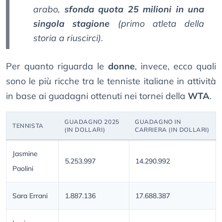
arabo,
sfonda quota 25 milioni in una
singola stagione
(primo atleta della
storia a riuscirci).
Per quanto riguarda le
donne
, invece, ecco quali
sono le più ricche tra le tenniste italiane in attività
in base ai guadagni ottenuti nei tornei della
WTA
.
GUADAGNO 2025
GUADAGNO IN
TENNISTA
(IN DOLLARI)
CARRIERA (IN DOLLARI)
Jasmine
5.253.997
14.290.992
Paolini
Sara Errani
1.887.136
17.688.387