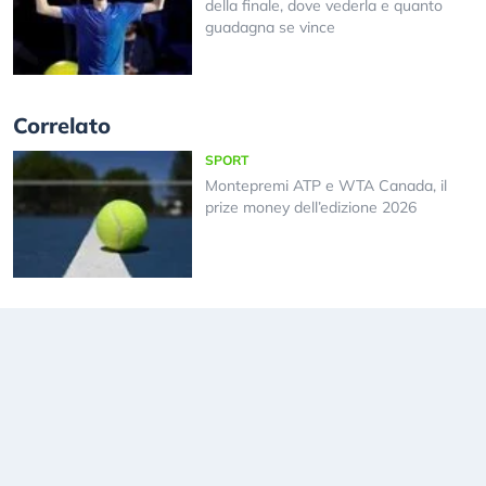
della finale, dove vederla e quanto
guadagna se vince
Correlato
SPORT
Montepremi ATP e WTA Canada, il
prize money dell’edizione 2026