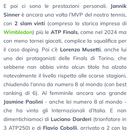
E poi ci sono le prestazioni personali.
Jannik
Sinner
è ancora una volta l’MVP del nostro tennis,
con
2 slam vinti
(compreso la storica impresa di
Wimbledon
) più le
ATP Finals
, come nel 2024 ma
con meno tornei giocati, complice la squalifica per
il caso doping. Poi c’è
Lorenzo Musetti
, anche lui
uno dei protagonisti delle Finals di Torino, che
sebbene non abbia vinto alcun titolo ha alzato
notevolmente il livello rispetto alle scorse stagioni,
chiudendo l’anno da numero 8 al mondo (con best
ranking di 6). Al femminile ancora una grande
Jasmine Paolini
- anche lei numero 8 al mondo -
che ha vinto gli Internazionali d’Italia. E non
dimentichiamoci di
Luciano Darderi
(trionfatore in
3 ATP250) e di
Flavio Cobolli
, arrivato a 2 con la