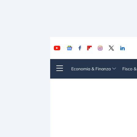
Economia & Finanza
Fisco 