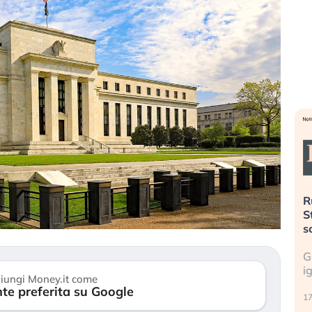
nza pesa più
Russia e Cina pronti a spegnere
eale. L’America sta
Starlink. Gli investitori stanno
rori del 2008?
sottovalutando il rischio?
ndiale cresce, ma è
Gli investitori tech continuano a
nciata dall’economia
ignorare il rischio geopolitico: il (…)
iungi Money.it come
te preferita su Google
17 luglio 2026