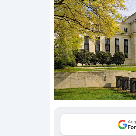
«La mia vita è rovinata». Investitori
Quando la fina
in preda al panico dopo lo scoppio
dell’economia r
della bolla AI
ripetendo gli er
Il crollo della bolla AI travolge il
La ricchezza mo
Kospi, mentre gli investitori retail (…)
sempre più sga
Agg
reale. (…)
Fon
30 luglio 2026
24 luglio 2026