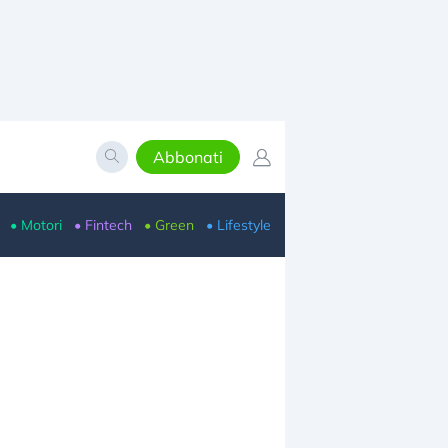
Abbonati
• Motori
• Fintech
• Green
• Lifestyle