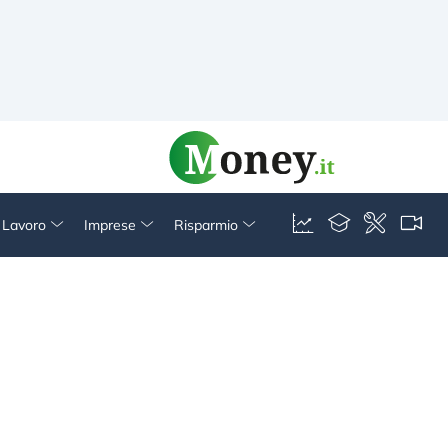
& Lavoro
Imprese
Risparmio