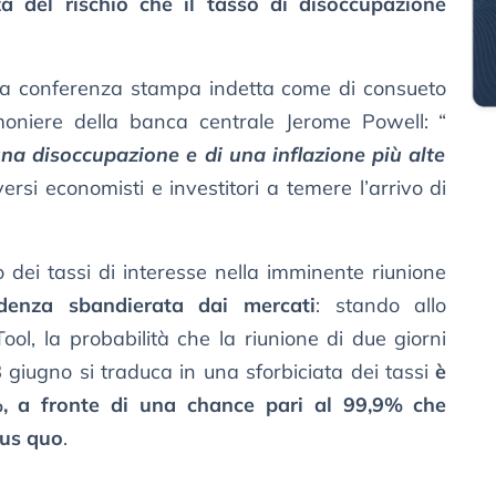
a del rischio che il tasso di disoccupazione
lla conferenza stampa indetta come di consueto
timoniere della banca centrale Jerome Powell: “
 una disoccupazione e di una inflazione più alte
ersi economisti e investitori a temere l’arrivo di
io dei tassi di interesse nella imminente riunione
videnza sbandierata dai mercati
: stando allo
l, la probabilità che la riunione di due giorni
 giugno si traduca in una sforbiciata dei tassi
è
, a fronte di una chance pari al 99,9% che
tus quo
.