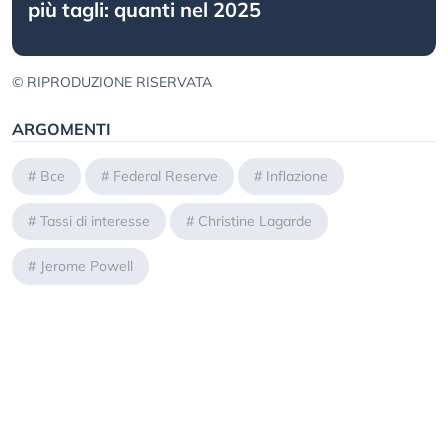
più tagli: quanti nel 2025
© RIPRODUZIONE RISERVATA
ARGOMENTI
#
Bce
#
Federal Reserve
#
Inflazione
#
Tassi di interesse
#
Christine Lagarde
#
Jerome Powell