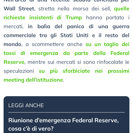
Wall Street
, stretta nella morsa dei sell,
quelle
richieste insistenti di Trump
hanno portato i
mercati,
in balìa del panico di una guerra
commerciale tra gli Stati Uniti e il resto del
mondo
, a scommettere anche
su un taglio dei
tassi di emergenza da parte della Federal
Reserve
, mentre sui mercati si sono rinfocolate le
speculazioni
su più sforbiciate nei prossimi
meeting dell’istituzione
.
LEGGI ANCHE
Riunione d’emergenza Federal Reserve,
cosa c’è di vero?