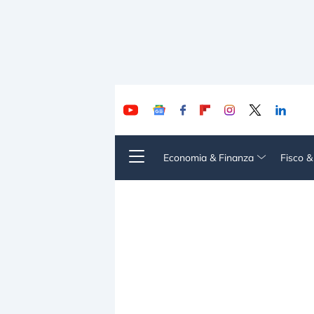
Economia & Finanza
Fisco 