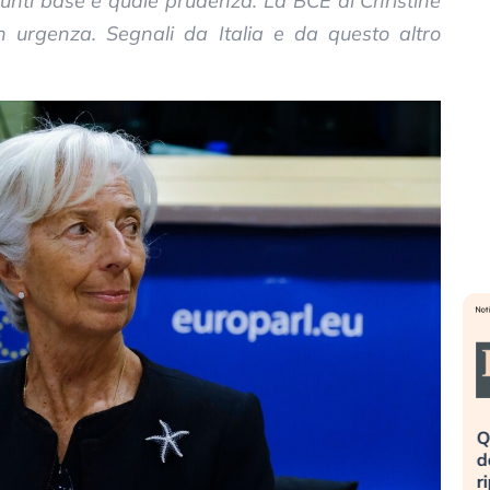
punti base e quale prudenza. La BCE di Christine
n urgenza. Segnali da Italia e da questo altro
eme alla
«La mia vita è rovinata». Investitori
Q
uidando il
in preda al panico dopo lo scoppio
d
della bolla AI
r