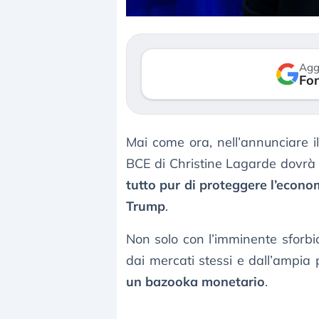
Gli investitori stanno 
mostrando segni di s
verso le (…)
Agg
Fon
3 agosto 2026
Mai come ora, nell’annunciare il
BCE di Christine Lagarde dovrà 
tutto pur di proteggere l’econo
Trump
.
Non solo con l’imminente sforbi
dai mercati stessi e dall’ampia 
un bazooka monetario
.