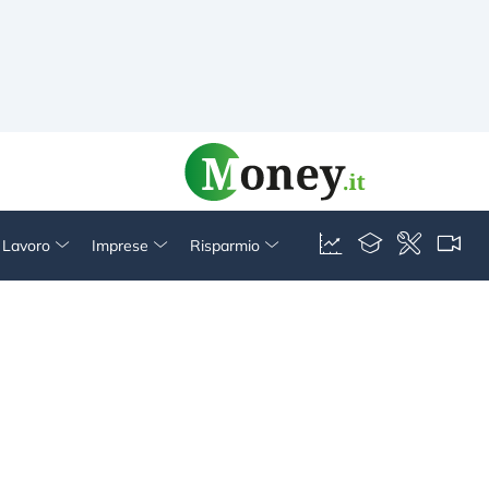
& Lavoro
Imprese
Risparmio