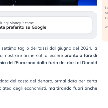
finalmente
Il crollo della bolla AI travolge il
L
tanchezza
Kospi, mentre gli investitori retail (…)
s
r
30 luglio 2026
iungi Money.it come
te preferita su Google
24
 settimo taglio dei tassi dal giugno del 2024, la
dimostrare ai mercati di essere
pronta a fare di
mia dell’Eurozona dalla furia dei dazi di Donald
ciata del costo del denaro, ormai data per certa
platea degli economisti,
ma tirando fuori anche