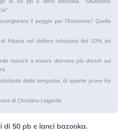
li di 50 pb e lanci bazooka. “Situazione
cia”
congiurare il peggio per l’Eurozona? Quella
si di fiducia nel dollaro schizzato del 10% da
rde riuscirà a essere davvero più dovish sui
rti
disturbata dalla tempesta, di quante prove ha
rrore di Christine Lagarde
i di 50 pb e lanci bazooka.