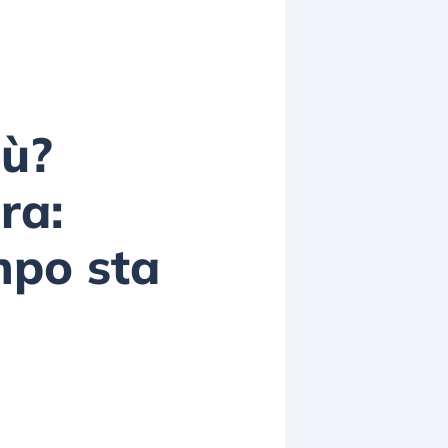
iù?
ra:
mpo sta