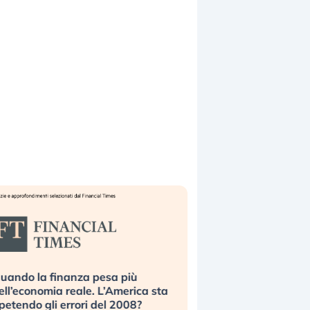
uando la finanza pesa più
Russia e Cina pronti
ell’economia reale. L’America sta
Starlink. Gli investit
ipetendo gli errori del 2008?
sottovalutando il ris