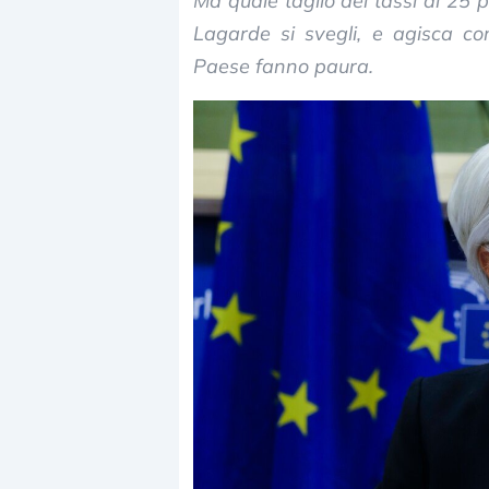
Ma quale taglio dei tassi di 25 
Lagarde si svegli, e agisca co
Paese fanno paura.
Dalle valutazioni estr
correzione. Cosa sta g
repricing degli asset?