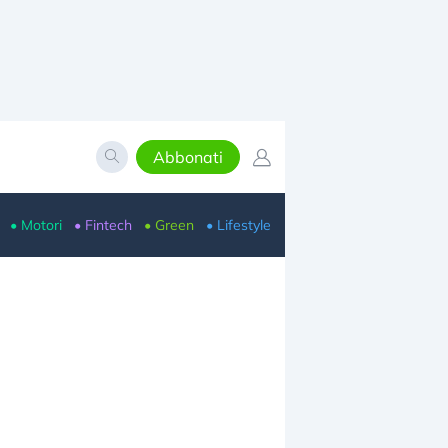
Abbonati
• Motori
• Fintech
• Green
• Lifestyle