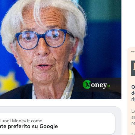
eme alla
«La mia vita è rovinata». Investitori
Q
uidando il
in preda al panico dopo lo scoppio
d
della bolla AI
r
finalmente
Il crollo della bolla AI travolge il
L
tanchezza
Kospi, mentre gli investitori retail (…)
s
iungi Money.it come
r
te preferita su Google
30 luglio 2026
24