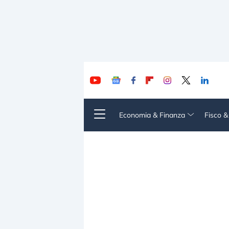
Economia & Finanza
Fisco 