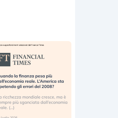
uando la finanza pesa più
Russia e Cina pronti
ell’economia reale. L’America sta
Starlink. Gli investit
ipetendo gli errori del 2008?
sottovalutando il ris
a ricchezza mondiale cresce, ma è
Gli investitori tech c
empre più sganciata dall’economia
ignorare il rischio geop
eale. (…)
17 luglio 2026
 luglio 2026