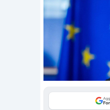
Dalle valutazioni estr
correzione. Cosa sta g
repricing degli asset?
Gli investitori stanno 
mostrando segni di s
Agg
verso le (…)
Fon
3 agosto 2026