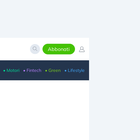
Abbonati
• Motori
• Fintech
• Green
• Lifestyle