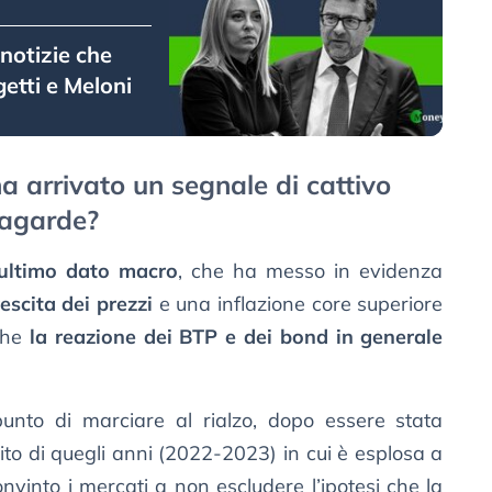
notizie che
etti e Meloni
a arrivato un segnale di cattivo
Lagarde?
’ultimo dato macro
, che ha messo in evidenza
escita dei prezzi
e una inflazione core superiore
 che
la reazione dei BTP e dei bond in generale
punto di marciare al rialzo, dopo essere stata
to di quegli anni (2022-2023) in cui è esplosa a
onvinto i mercati a non escludere l’ipotesi che la