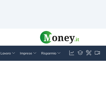
& Lavoro
Imprese
Risparmio