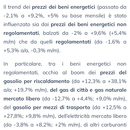
Il trend dei
prezzi dei beni energetici
(passato da
-2,1% a +9,2%, +5% su base mensile) è stato
influenzato sia dai
prezzi dei beni energetici non
regolamentati
, balzati da -2% a +9,6% (+5,4%
m/m) che da quelli
regolamentati
(da -1,6% a
+5,3% a/a, -0,3% m/m).
In particolare, tra i beni energetici non
regolamentati, occhio al boom dei
prezzi del
gasolio per riscaldamento
(da +12,3% a +38,1%
a/a; +19,7% m/m),
del gas di città e gas naturale
mercato libero
(da -12,7% a +4,4%; +9,0% m/m),
del
gasolio per mezzi di trasporto
(da +12,5% a
+27,8%; +9,8% m/m), dell’elettricità mercato libero
(da -3,8% a +8,2%; +2% m/m), di altri carburanti