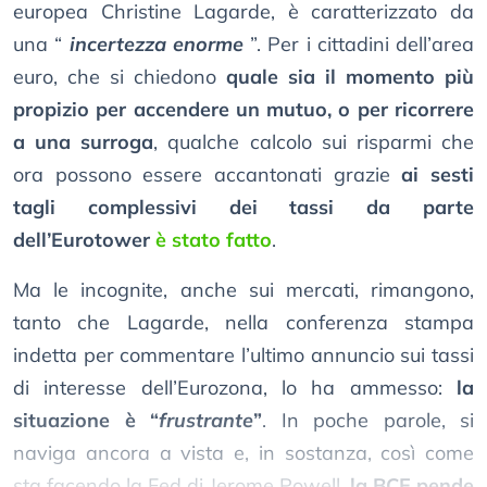
europea Christine Lagarde, è caratterizzato da
una “
incertezza enorme
”. Per i cittadini dell’area
euro, che si chiedono
quale sia il momento più
propizio per accendere un mutuo, o per ricorrere
a una surroga
, qualche calcolo sui risparmi che
ora possono essere accantonati grazie
ai sesti
tagli complessivi dei tassi da parte
dell’Eurotower
è stato fatto
.
Ma le incognite, anche sui mercati, rimangono,
tanto che Lagarde, nella conferenza stampa
indetta per commentare l’ultimo annuncio sui tassi
di interesse dell’Eurozona, lo ha ammesso:
la
situazione è “
frustrante
”
. In poche parole, si
naviga ancora a vista e, in sostanza, così come
sta facendo la Fed di Jerome Powell,
la BCE pende