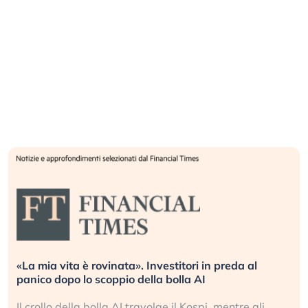
«La mia vita è rovinata». Investitori in preda al
panico dopo lo scoppio della bolla AI
Il crollo della bolla AI travolge il Kospi, mentre gli