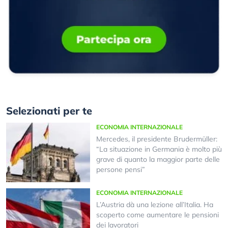
Selezionati per te
ECONOMIA INTERNAZIONALE
Mercedes, il presidente Brudermüller:
“La situazione in Germania è molto più
grave di quanto la maggior parte delle
persone pensi”
ECONOMIA INTERNAZIONALE
L’Austria dà una lezione all’Italia. Ha
scoperto come aumentare le pensioni
dei lavoratori