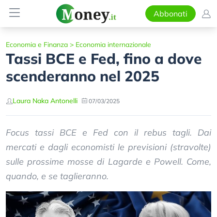
Abbonati
Economia e Finanza
>
Economia internazionale
Tassi BCE e Fed, fino a dove
scenderanno nel 2025
Laura Naka Antonelli
07/03/2025
Focus tassi BCE e Fed con il rebus tagli. Dai
mercati e dagli economisti le previsioni (stravolte)
sulle prossime mosse di Lagarde e Powell. Come,
quando, e se taglieranno.