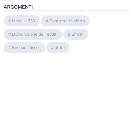
ARGOMENTI
#
Modello 730
#
Contratto di affitto
#
Dichiarazione dei redditi
#
Sfratti
#
Rimborsi fiscali
#
affitti