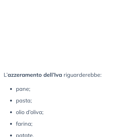
L’
azzeramento dell’Iva
riguarderebbe:
pane;
pasta;
olio d’oliva;
farina;
patate.