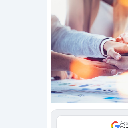
Dalle valutazioni estr
correzione. Cosa sta g
repricing degli asset?
Gli investitori stanno 
mostrando segni di s
verso le (…)
Agg
3 agosto 2026