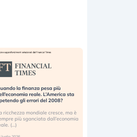
uando la finanza pesa più
Russia e Cina pronti
ell’economia reale. L’America sta
Starlink. Gli investit
ipetendo gli errori del 2008?
sottovalutando il ris
a ricchezza mondiale cresce, ma è
Gli investitori tech c
empre più sganciata dall’economia
ignorare il rischio geop
eale. (…)
17 luglio 2026
 luglio 2026