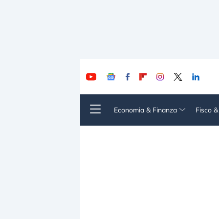
Economia & Finanza
Fisco 