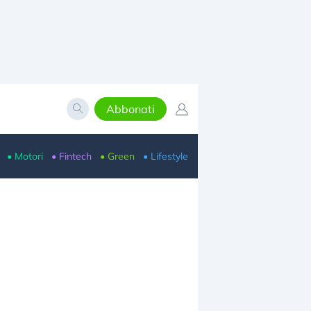
Abbonati
• Motori
• Fintech
• Green
• Lifestyle