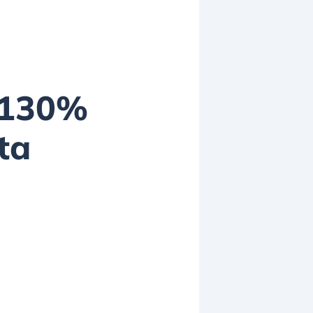
l 130%
ta