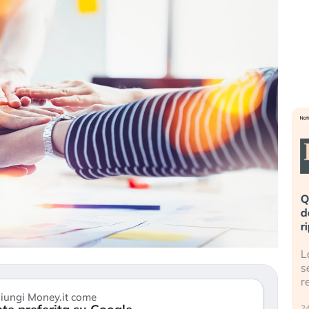
eme alla
«La mia vita è rovinata». Investitori
Q
uidando il
in preda al panico dopo lo scoppio
d
della bolla AI
r
finalmente
Il crollo della bolla AI travolge il
L
tanchezza
Kospi, mentre gli investitori retail (…)
s
r
30 luglio 2026
iungi Money.it come
24