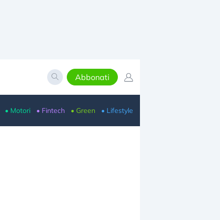
Abbonati
• Motori
• Fintech
• Green
• Lifestyle