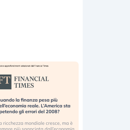
uando la finanza pesa più
Russia e Cina pronti
ell’economia reale. L’America sta
Starlink. Gli investit
ipetendo gli errori del 2008?
sottovalutando il ris
a ricchezza mondiale cresce, ma è
Gli investitori tech c
empre più sganciata dall’economia
ignorare il rischio geop