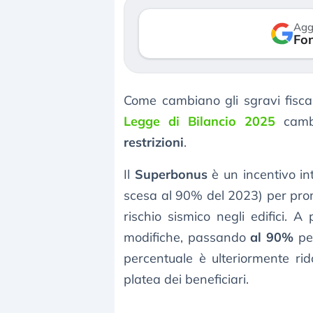
verso le (…)
Agg
Fon
3 agosto 2026
Come cambiano gli sgravi fisca
Legge di Bilancio 2025
camb
restrizioni
.
Il
Superbonus
è un incentivo in
scesa al 90% del 2023) per promu
rischio sismico negli edifici. 
modifiche, passando
al 90%
per
percentuale è ulteriormente rid
platea dei beneficiari.