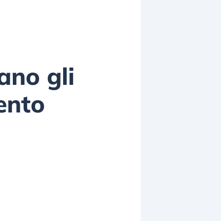
no gli
mento