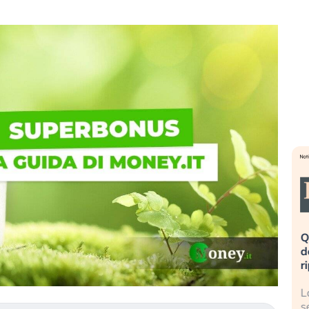
eme alla
«La mia vita è rovinata». Investitori
Q
uidando il
in preda al panico dopo lo scoppio
d
della bolla AI
r
finalmente
Il crollo della bolla AI travolge il
L
tanchezza
Kospi, mentre gli investitori retail (…)
s