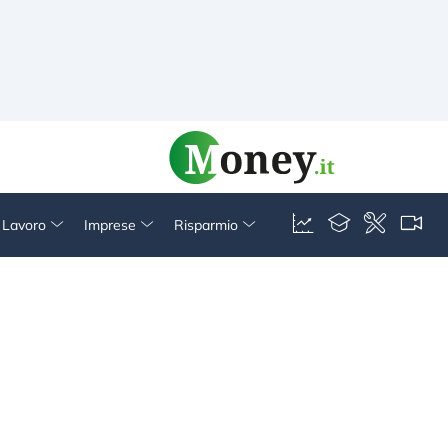
& Lavoro
Imprese
Risparmio