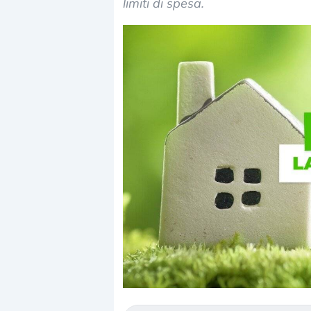
limiti di spesa.
Dalle valutazioni estr
correzione. Cosa sta g
repricing degli asset?
Gli investitori stanno 
mostrando segni di s