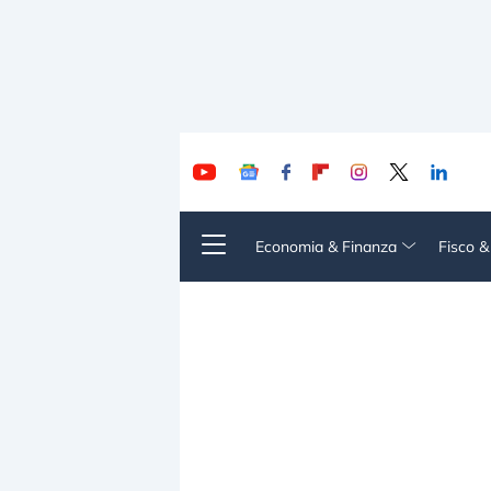
Economia & Finanza
Fisco 