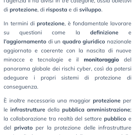
l’agenzia li ha divisi in tre categorie, ossia obiettivi
di
protezione
, di
risposta
e di
sviluppo
.
In termini di
protezione
, è fondamentale lavorare
su questioni come la
definizione
e
l’aggiornamento
di un
quadro giuridico
nazionale
aggiornato e coerente con la nascita di nuove
minacce e tecnologie e il
monitoraggio
del
panorama globale dei rischi cyber, così da potersi
adeguare i propri sistemi di protezione di
conseguenza.
È inoltre necessaria una maggior
protezione
per
le
infrastrutture
della
pubblica amministrazione
;
la collaborazione tra realtà del settore
pubblico
e
del
privato
per la protezione delle infrastrutture