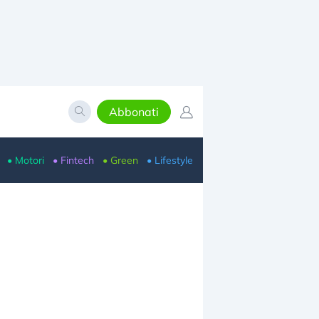
Abbonati
• Motori
• Fintech
• Green
• Lifestyle