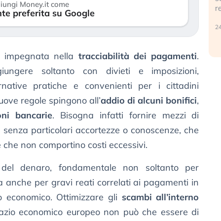
iungi Money.it come
r
te preferita su Google
30 luglio 2026
24
e impegnata nella
tracciabilità dei pagamenti
.
ungere soltanto con divieti e imposizioni,
rnative pratiche e convenienti per i cittadini
uove regole spingono all’
addio di alcuni bonifici
,
ni bancarie
. Bisogna infatti fornire mezzi di
 senza particolari accortezze o conoscenze, che
e che non comportino costi eccessivi.
tà del denaro, fondamentale non soltanto per
a anche per gravi reati correlati ai pagamenti in
vo economico. Ottimizzare gli
scambi all’interno
azio economico europeo non può che essere di