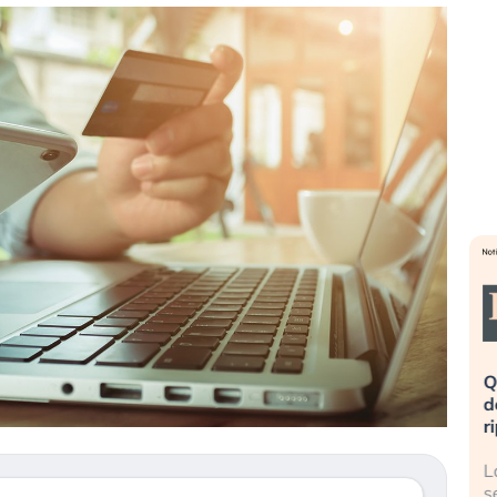
eme alla
«La mia vita è rovinata». Investitori
Q
uidando il
in preda al panico dopo lo scoppio
d
della bolla AI
r
finalmente
Il crollo della bolla AI travolge il
L
tanchezza
Kospi, mentre gli investitori retail (…)
s