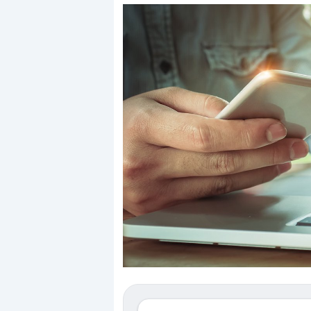
Dalle valutazioni estr
correzione. Cosa sta g
repricing degli asset?
Gli investitori stanno 
mostrando segni di s