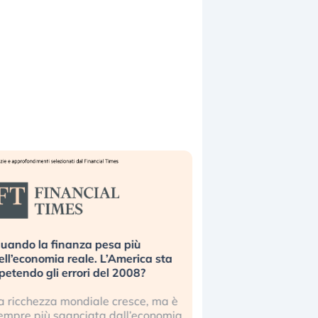
uando la finanza pesa più
Russia e Cina pronti
ell’economia reale. L’America sta
Starlink. Gli investit
ipetendo gli errori del 2008?
sottovalutando il ris
a ricchezza mondiale cresce, ma è
Gli investitori tech c
empre più sganciata dall’economia
ignorare il rischio geop