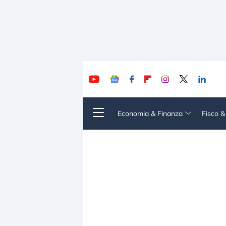
Economia & Finanza
Fisco 