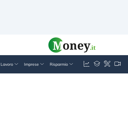
& Lavoro
Imprese
Risparmio