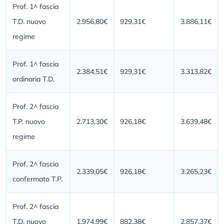
Prof. 1^ fascia
T.D. nuovo
2.956,80€
929,31€
3.886,11€
regime
Prof. 1^ fascia
2.384,51€
929,31€
3.313,82€
ordinaria T.D.
Prof. 2^ fascia
T.P. nuovo
2.713,30€
926,18€
3.639,48€
regime
Prof. 2^ fascia
2.339,05€
926,18€
3.265,23€
confermato T.P.
Prof. 2^ fascia
T.D. nuovo
1.974,99€
882,38€
2.857,37€