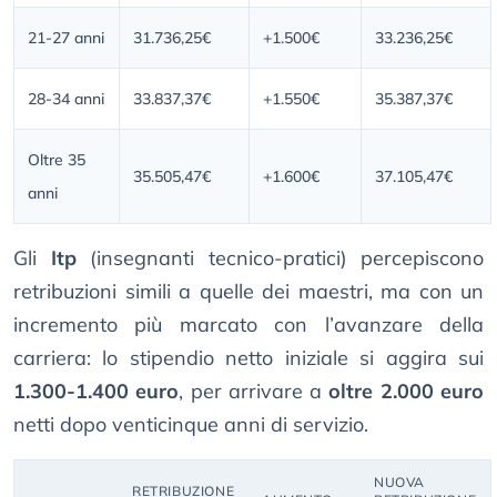
21-27 anni
31.736,25€
+1.500€
33.236,25€
28-34 anni
33.837,37€
+1.550€
35.387,37€
Oltre 35
35.505,47€
+1.600€
37.105,47€
anni
Gli
Itp
(insegnanti tecnico-pratici) percepiscono
retribuzioni simili a quelle dei maestri, ma con un
incremento più marcato con l’avanzare della
carriera: lo stipendio netto iniziale si aggira sui
1.300-1.400 euro
, per arrivare a
oltre 2.000 euro
netti dopo venticinque anni di servizio.
NUOVA
RETRIBUZIONE