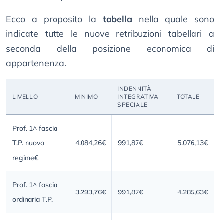
Ecco a proposito la
tabella
nella quale sono
indicate tutte le nuove retribuzioni tabellari a
seconda della posizione economica di
appartenenza.
INDENNITÀ
LIVELLO
MINIMO
INTEGRATIVA
TOTALE
SPECIALE
Prof. 1^ fascia
T.P. nuovo
4.084,26€
991,87€
5.076,13€
regime€
Prof. 1^ fascia
3.293,76€
991,87€
4.285,63€
ordinaria T.P.