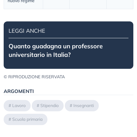
nuovo regime
LEGGI ANCHE
Quanto guadagna un professore
universitario in Italia?
© RIPRODUZIONE RISERVATA
ARGOMENTI
#
Lavoro
#
Stipendio
#
Insegnanti
#
Scuola primaria