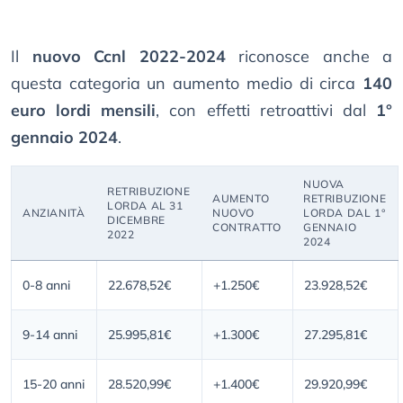
Il
nuovo Ccnl 2022-2024
riconosce anche a
questa categoria un aumento medio di circa
140
euro lordi mensili
, con effetti retroattivi dal
1°
gennaio 2024
.
NUOVA
RETRIBUZIONE
AUMENTO
RETRIBUZIONE
LORDA AL 31
ANZIANITÀ
NUOVO
LORDA DAL 1°
DICEMBRE
CONTRATTO
GENNAIO
2022
2024
0-8 anni
22.678,52€
+1.250€
23.928,52€
9-14 anni
25.995,81€
+1.300€
27.295,81€
15-20 anni
28.520,99€
+1.400€
29.920,99€