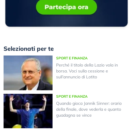
Selezionati per te
SPORT E FINANZA
Perché il titolo della Lazio vola in
borsa. Voci sulla cessione e
sull’annuncio di Lotito
SPORT E FINANZA
Quando gioca Jannik Sinner: orario
della finale, dove vederla e quanto
guadagna se vince