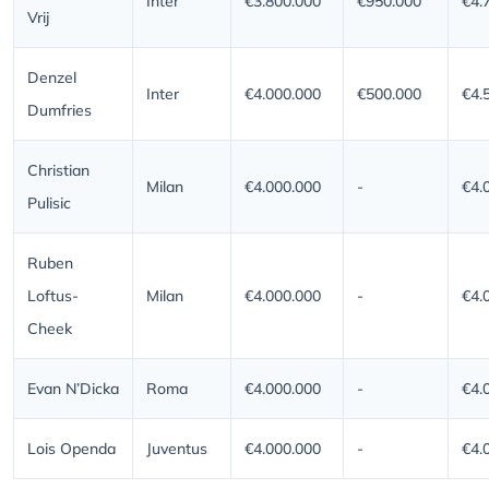
Inter
€3.800.000
€950.000
€4.
Vrij
Denzel
Inter
€4.000.000
€500.000
€4.
Dumfries
Christian
Milan
€4.000.000
-
€4.
Pulisic
Ruben
Loftus-
Milan
€4.000.000
-
€4.
Cheek
Evan N’Dicka
Roma
€4.000.000
-
€4.
Lois Openda
Juventus
€4.000.000
-
€4.