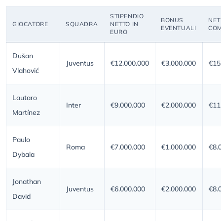
STIPENDIO
BONUS
NET
GIOCATORE
SQUADRA
NETTO IN
EVENTUALI
COM
EURO
Dušan
Juventus
€12.000.000
€3.000.000
€15
Vlahović
Lautaro
Inter
€9.000.000
€2.000.000
€11
Martínez
Paulo
Roma
€7.000.000
€1.000.000
€8.
Dybala
Jonathan
Juventus
€6.000.000
€2.000.000
€8.
David