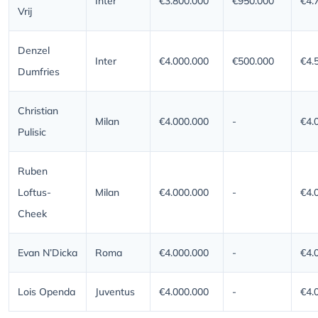
Inter
€3.800.000
€950.000
€4.
Vrij
Denzel
Inter
€4.000.000
€500.000
€4.
Dumfries
Christian
Milan
€4.000.000
-
€4.
Pulisic
Ruben
Loftus-
Milan
€4.000.000
-
€4.
Cheek
Evan N’Dicka
Roma
€4.000.000
-
€4.
Lois Openda
Juventus
€4.000.000
-
€4.