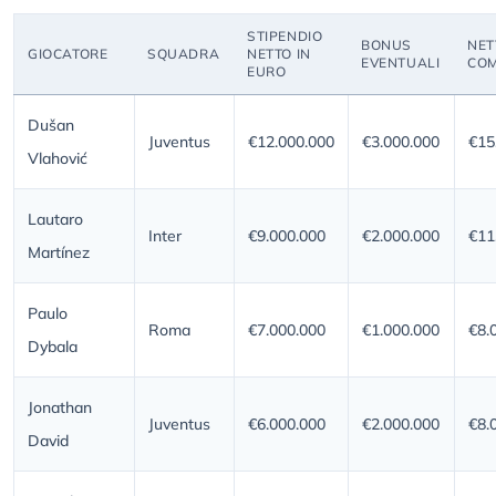
STIPENDIO
BONUS
NET
GIOCATORE
SQUADRA
NETTO IN
EVENTUALI
COM
EURO
Dušan
Juventus
€12.000.000
€3.000.000
€15
Vlahović
Lautaro
Inter
€9.000.000
€2.000.000
€11
Martínez
Paulo
Roma
€7.000.000
€1.000.000
€8.
Dybala
Jonathan
Juventus
€6.000.000
€2.000.000
€8.
David