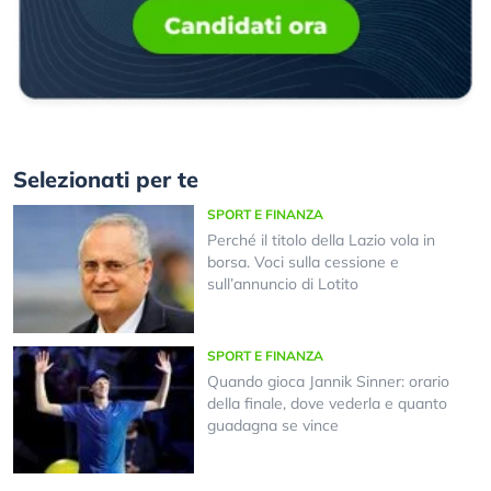
Selezionati per te
SPORT E FINANZA
Perché il titolo della Lazio vola in
borsa. Voci sulla cessione e
sull’annuncio di Lotito
SPORT E FINANZA
Quando gioca Jannik Sinner: orario
della finale, dove vederla e quanto
guadagna se vince