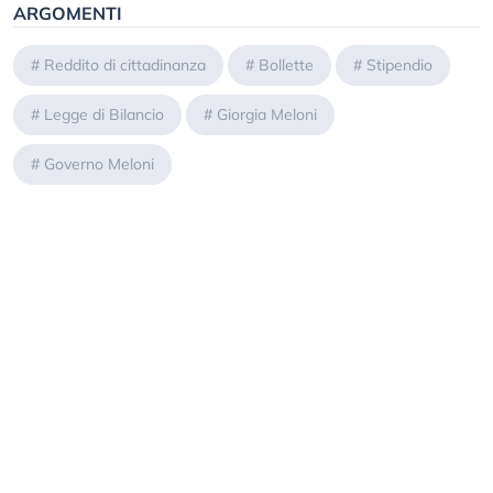
ARGOMENTI
#
Reddito di cittadinanza
#
Bollette
#
Stipendio
#
Legge di Bilancio
#
Giorgia Meloni
#
Governo Meloni