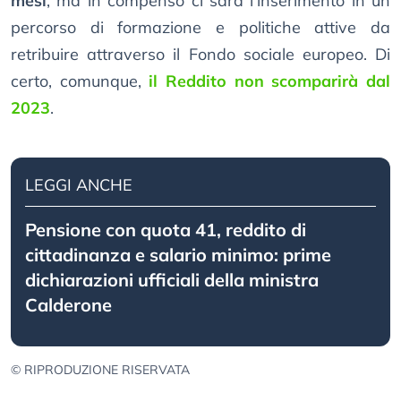
mesi
, ma in compenso ci sarà l’inserimento in un
percorso di formazione e politiche attive da
retribuire attraverso il Fondo sociale europeo. Di
certo, comunque,
il Reddito non scomparirà dal
2023
.
LEGGI ANCHE
Pensione con quota 41, reddito di
cittadinanza e salario minimo: prime
dichiarazioni ufficiali della ministra
Calderone
© RIPRODUZIONE RISERVATA