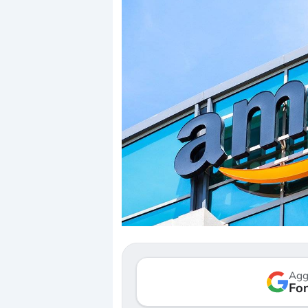
Dalle valutazioni estr
correzione. Cosa sta g
repricing degli asset?
Gli investitori stanno 
mostrando segni di s
Agg
verso le (…)
Fon
3 agosto 2026