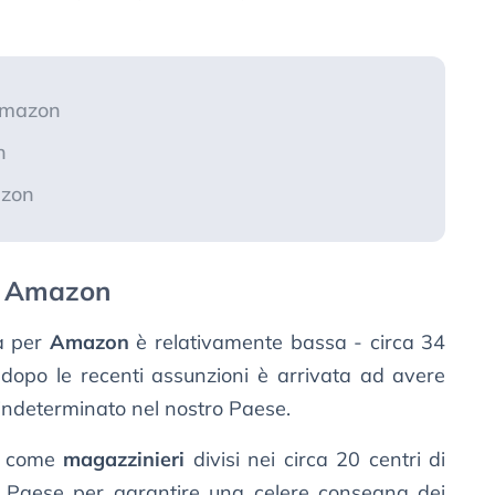
Amazon
n
azon
e Amazon
ra per
Amazon
è relativamente bassa - circa 34
 dopo le recenti assunzioni è arrivata ad avere
 indeterminato nel nostro Paese.
no come
magazzinieri
divisi nei circa 20 centri di
o il Paese per garantire una celere consegna dei