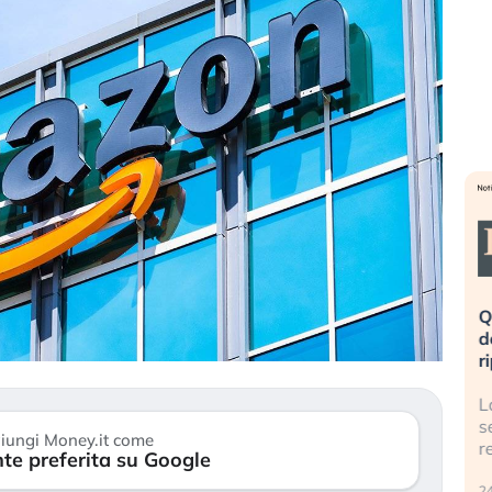
eme alla
«La mia vita è rovinata». Investitori
Q
uidando il
in preda al panico dopo lo scoppio
d
della bolla AI
r
finalmente
Il crollo della bolla AI travolge il
L
tanchezza
Kospi, mentre gli investitori retail (…)
s
iungi Money.it come
r
te preferita su Google
30 luglio 2026
24