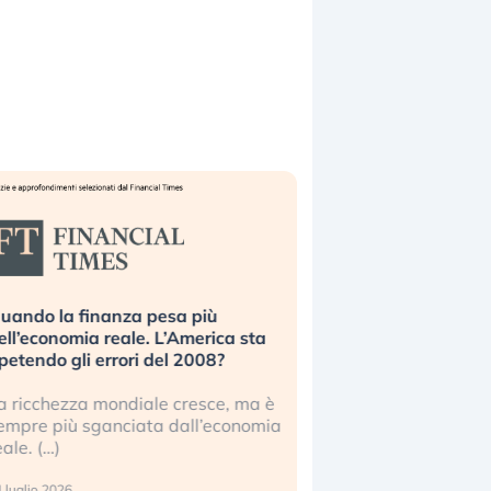
uando la finanza pesa più
Russia e Cina pronti
ell’economia reale. L’America sta
Starlink. Gli investit
ipetendo gli errori del 2008?
sottovalutando il ris
a ricchezza mondiale cresce, ma è
Gli investitori tech c
empre più sganciata dall’economia
ignorare il rischio geop
eale. (…)
17 luglio 2026
 luglio 2026