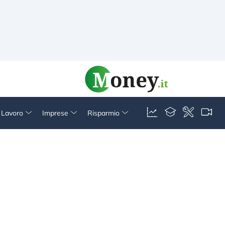
& Lavoro
Imprese
Risparmio