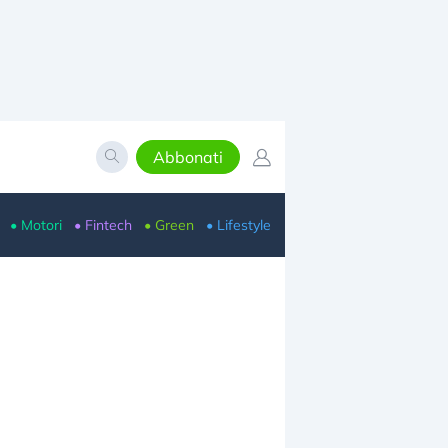
Abbonati
• Motori
• Fintech
• Green
• Lifestyle