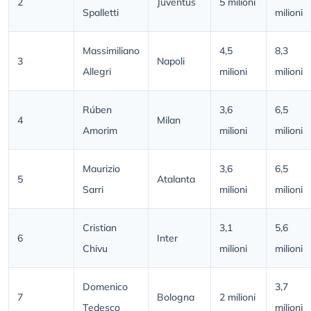
2
Juventus
5 milioni
Spalletti
milioni
Massimiliano
4,5
8,3
3
Napoli
Allegri
milioni
milioni
Rúben
3,6
6,5
4
Milan
Amorim
milioni
milioni
Maurizio
3,6
6,5
5
Atalanta
Sarri
milioni
milioni
Cristian
3,1
5,6
6
Inter
Chivu
milioni
milioni
Domenico
3,7
7
Bologna
2 milioni
Tedesco
milioni