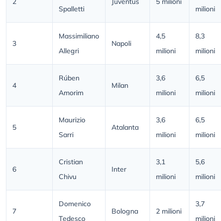
2
Juventus
5 milioni
Spalletti
milioni
Massimiliano
4,5
8,3
3
Napoli
Allegri
milioni
milioni
Rúben
3,6
6,5
4
Milan
Amorim
milioni
milioni
Maurizio
3,6
6,5
5
Atalanta
Sarri
milioni
milioni
Cristian
3,1
5,6
6
Inter
Chivu
milioni
milioni
Domenico
3,7
7
Bologna
2 milioni
Tedesco
milioni