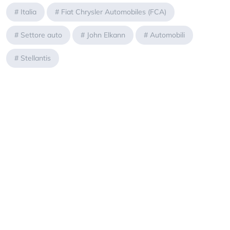
#
Italia
#
Fiat Chrysler Automobiles (FCA)
#
Settore auto
#
John Elkann
#
Automobili
#
Stellantis