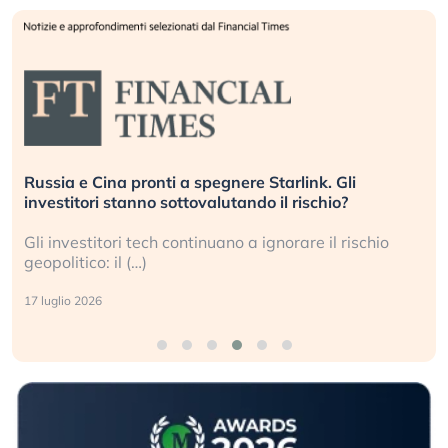
La grande operazione di insabbiamento sui data
center per l’AI, spiegata sul Financial Times
Le regole sulla trasparenza sembrano non valere per
i data center e le big (…)
9 luglio 2026