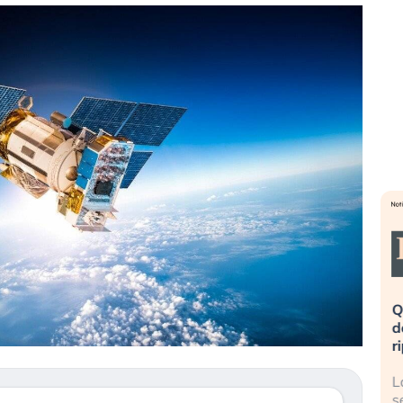
eme alla
«La mia vita è rovinata». Investitori
Q
uidando il
in preda al panico dopo lo scoppio
d
della bolla AI
r
finalmente
Il crollo della bolla AI travolge il
L
tanchezza
Kospi, mentre gli investitori retail (…)
s