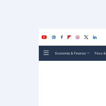
Economia & Finanza
Fisco 