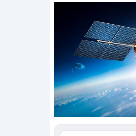
Dalle valutazioni estr
correzione. Cosa sta g
repricing degli asset?
Gli investitori stanno 
mostrando segni di s