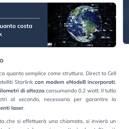
quanto costa
k
io
ca quanto semplice come struttura. Direct to Cell
telliti Starlink
con modem eNodeB incorporati
,
ilometri di altezza
consumando 0,2 watt. Il tutto
etri al secondo, necessaria per garantire la
enti laser
.
ta che si effettuerà una chiamata, si invierà un