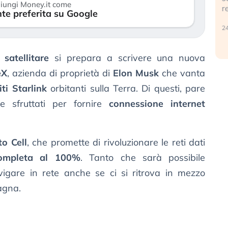
iungi Money.it come
r
te preferita su Google
30 luglio 2026
24
satellitare
si prepara a scrivere una nuova
eX
, azienda di proprietà di
Elon Musk
che vanta
ti Starlink
orbitanti sulla Terra. Di questi, pare
 sfruttati per fornire
connessione internet
to Cell
, che promette di rivoluzionare le reti dati
completa al 100%
. Tanto che sarà possibile
igare in rete anche se ci si ritrova in mezzo
agna.