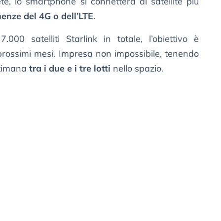
e, lo smartphone si connetterà al satellite più
uenze del 4G o dell’LTE
.
00 satelliti Starlink in totale, l’obiettivo è
prossimi mesi. Impresa non impossibile, tenendo
ttimana
tra i due e i tre lotti
nello spazio.