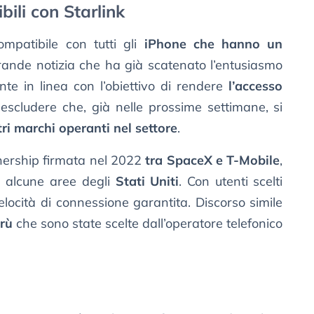
ili con Starlink
mpatibile con tutti gli
iPhone che hanno un
grande notizia che ha già scatenato l’entusiasmo
nte in linea con l’obiettivo di rendere
l’accesso
escludere che, già nelle prossime settimane, si
ltri marchi operanti nel settore
.
tnership firmata nel 2022
tra SpaceX e T-Mobile
,
n alcune aree degli
Stati Uniti
. Con utenti scelti
elocità di connessione garantita. Discorso simile
erù
che sono state scelte dall’operatore telefonico