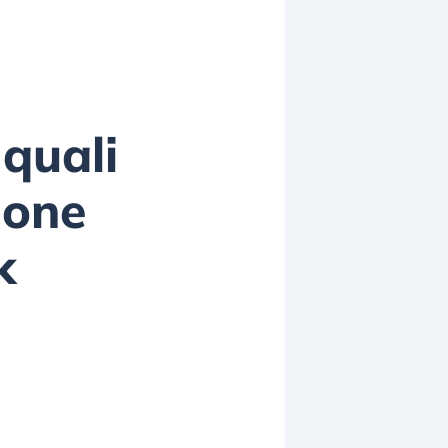
 quali
ione
k