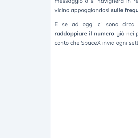
messaggio o si navigherà in ret
vicino appoggiandosi
sulle freq
E se ad oggi ci sono circa 7.0
raddoppiare il numero
già nei 
conto che SpaceX invia ogni se