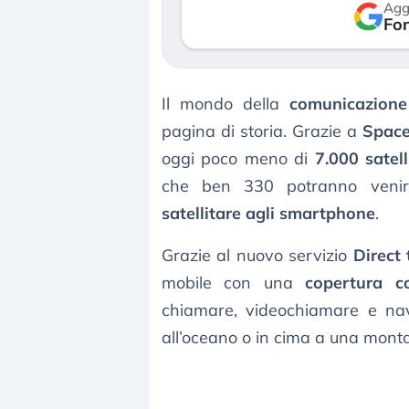
Agg
verso le (…)
Fon
3 agosto 2026
Il mondo della
comunicazione 
pagina di storia. Grazie a
Spac
oggi poco meno di
7.000 satelli
che ben 330 potranno venire
satellitare agli smartphone
.
Grazie al nuovo servizio
Direct 
mobile con una
copertura 
chiamare, videochiamare e nav
all’oceano o in cima a una mont