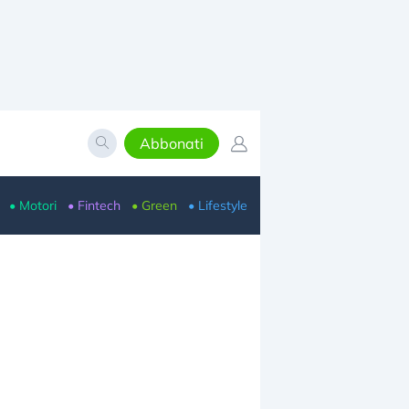
Abbonati
• Motori
• Fintech
• Green
• Lifestyle