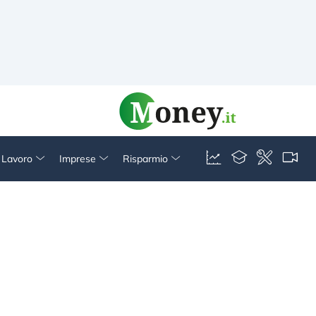
& Lavoro
Imprese
Risparmio