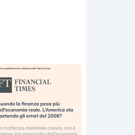
uando la finanza pesa più
Russia e Cina pronti
ell’economia reale. L’America sta
Starlink. Gli investit
ipetendo gli errori del 2008?
sottovalutando il ris
a ricchezza mondiale cresce, ma è
Gli investitori tech c
empre più sganciata dall’economia
ignorare il rischio geop