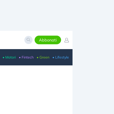
Abbonati
• Motori
• Fintech
• Green
• Lifestyle