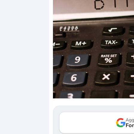
Dalle valutazioni estreme alla
«La mia vita è ro
correzione. Cosa sta guidando il
in preda al pani
repricing degli asset?
della bolla AI
Gli investitori stanno finalmente
Il crollo della bol
mostrando segni di stanchezza
Kospi, mentre gli 
Agg
verso le (…)
Fon
30 luglio 2026
3 agosto 2026