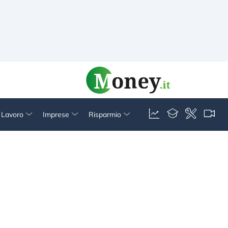
& Lavoro
Imprese
Risparmio