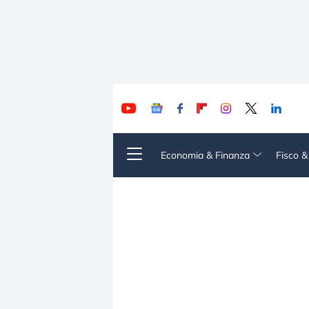
Economia & Finanza
Fisco 