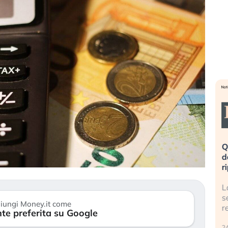
vinata». Investitori
Quando la finanza pesa più
co dopo lo scoppio
dell’economia reale. L’America sta
ripetendo gli errori del 2008?
la AI travolge il
La ricchezza mondiale cresce, ma è
investitori retail (…)
sempre più sganciata dall’economia
iungi Money.it come
reale. (…)
te preferita su Google
24 luglio 2026