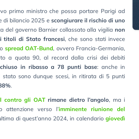
ovo primo ministro che possa portare Parigi ad
e di bilancio 2025 e
scongiurare il rischio di uno
uta del governo Barnier collassato alla vigilia
non
titoli di Stato francesi
, che sono stati invece
lo
spread OAT-Bund
, ovvero Francia-Germania,
ato a quota 90, al record dalla crisi dei debiti
chiuso in ribasso a 78 punti base
: anche in
di stato sono dunque scesi, in ritirata di 5 punti
,88%
.
ll contro gli OAT
rimane dietro l’angolo
, ma i
o attenzione verso l’
imminente riunione del
l’ultima di quest’anno 2024, in calendario
giovedì