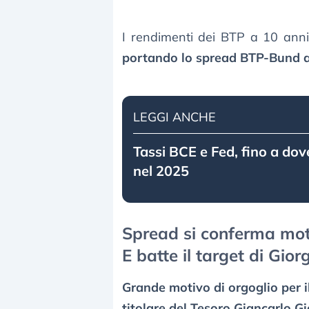
I rendimenti dei BTP a 10 ann
portando lo spread BTP-Bund a
LEGGI ANCHE
Tassi BCE e Fed, fino a do
nel 2025
Spread si conferma moti
E batte il target di Giorg
Grande motivo di orgoglio per 
titolare del Tesoro Giancarlo Gi