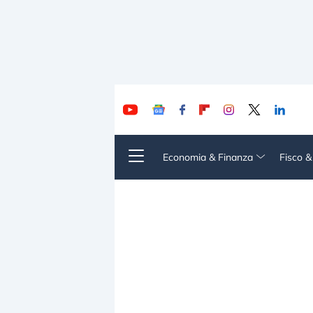
Economia & Finanza
Fisco 