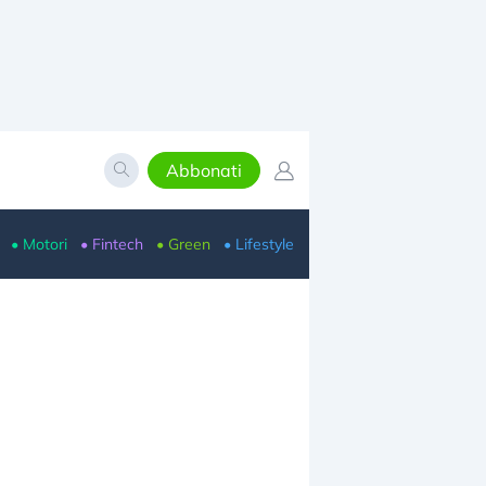
Abbonati
• Motori
• Fintech
• Green
• Lifestyle