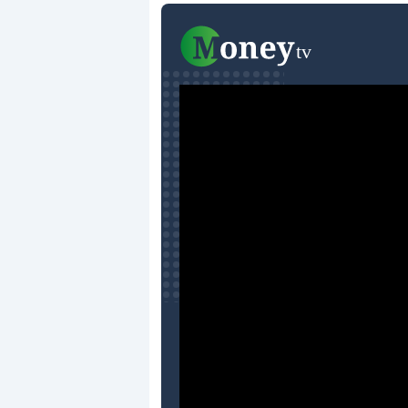
Dalle valutazioni estreme alla
«
correzione. Cosa sta guidando il
i
repricing degli asset?
d
Gli investitori stanno finalmente
I
mostrando segni di stanchezza
K
verso le (…)
3
3 agosto 2026