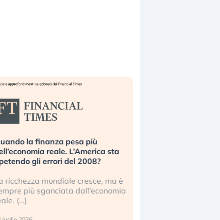
pesa più
Russia e Cina pronti a spegnere
 L’America sta
Starlink. Gli investitori stanno
del 2008?
sottovalutando il rischio?
le cresce, ma è
Gli investitori tech continuano a
a dall’economia
ignorare il rischio geopolitico: il (…)
17 luglio 2026