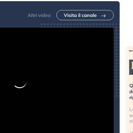
Altri video
Visita il canale
La mia vita è rovinata». Investitori
Quando la finanza 
n preda al panico dopo lo scoppio
dell’economia reale.
ella bolla AI
ripetendo gli errori 
l crollo della bolla AI travolge il
La ricchezza mondia
ospi, mentre gli investitori retail (…)
sempre più sganciat
reale. (…)
0 luglio 2026
24 luglio 2026