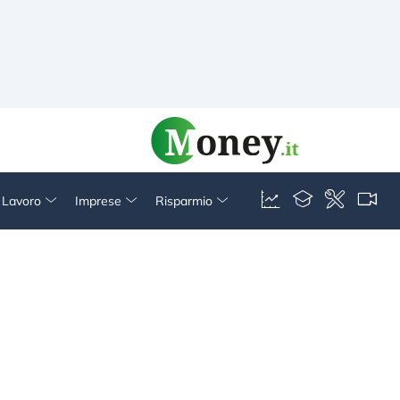
& Lavoro
Imprese
Risparmio