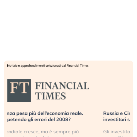
Russia e Cina pronti a spegnere Starlink. Gli
investitori stanno sottovalutando il rischio?
Gli investitori tech continuano a ignorare il rischio