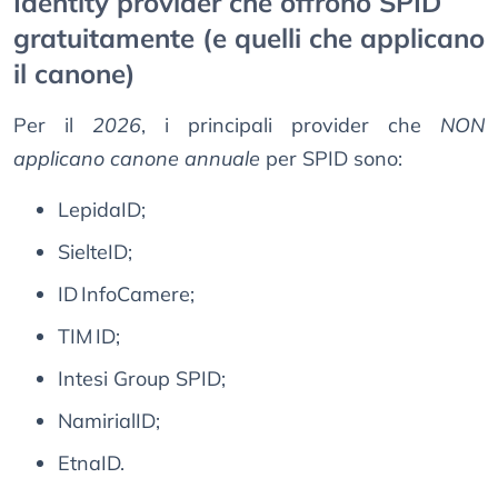
Identity provider che offrono SPID
gratuitamente (e quelli che applicano
il canone)
Per il
2026
, i principali provider che
NON
applicano canone annuale
per SPID sono:
LepidaID;
SielteID;
ID InfoCamere;
TIM ID;
Intesi Group SPID;
NamirialID;
EtnaID.