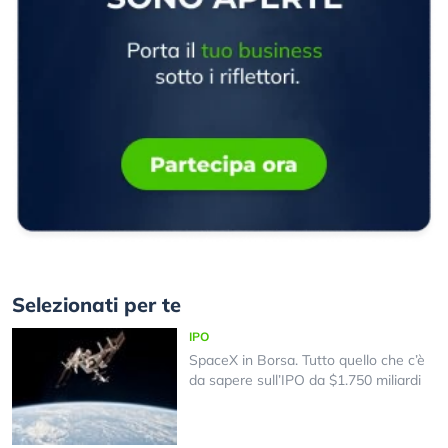
Selezionati per te
IPO
SpaceX in Borsa. Tutto quello che c’è
da sapere sull’IPO da $1.750 miliardi