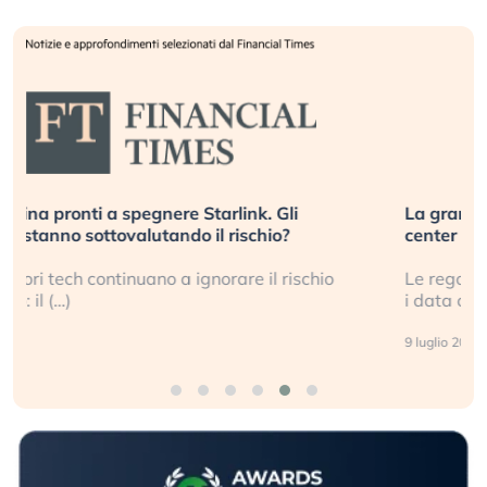
La grande operazione di insabbiamento sui data
center per l’AI, spiegata sul Financial Times
Le regole sulla trasparenza sembrano non valere per
i data center e le big (…)
9 luglio 2026