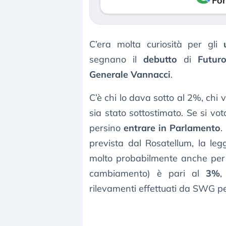
Fon
C’era molta curiosità per gli
segnano il
debutto
di
Futur
Generale Vannacci
.
C’è chi lo dava sotto al 2%, chi
sia stato sottostimato. Se si vot
persino
entrare in Parlamento
.
prevista dal Rosatellum, la legg
molto probabilmente anche per 
cambiamento) è pari al
3%
,
rilevamenti effettuati da SWG pe