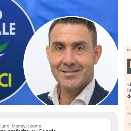
treme alla
«La mia vita è rovinata». Investitori
 guidando il
in preda al panico dopo lo scoppio
t?
della bolla AI
o finalmente
Il crollo della bolla AI travolge il
 stanchezza
Kospi, mentre gli investitori retail (…)
30 luglio 2026
iungi Money.it come