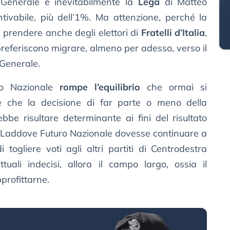
 Generale è inevitabilmente la
Lega
di Matteo
tivabile, più dell’1%. Ma attenzione, perché la
 prendere anche degli elettori di
Fratelli d’Italia
,
 preferiscono migrare, almeno per adesso, verso il
 Generale.
ro Nazionale
rompe l’equilibrio
che ormai si
’è che la decisione di far parte o meno della
bbe risultare determinante ai fini del risultato
e. Laddove Futuro Nazionale dovesse continuare a
i togliere voti agli altri partiti di Centrodestra
tuali indecisi, allora il campo largo, ossia il
profittarne.