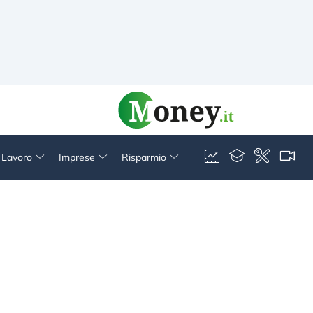
& Lavoro
Imprese
Risparmio