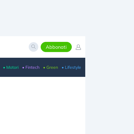
Abbonati
• Motori
• Fintech
• Green
• Lifestyle