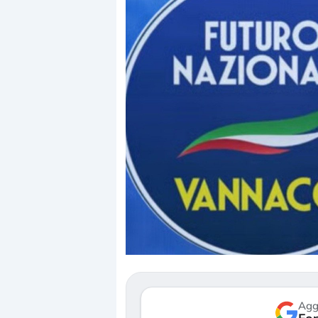
Dalle valutazioni es
correzione. Cosa sta
repricing degli asse
Gli investitori stann
mostrando segni di
verso le (…)
Agg
3 agosto 2026