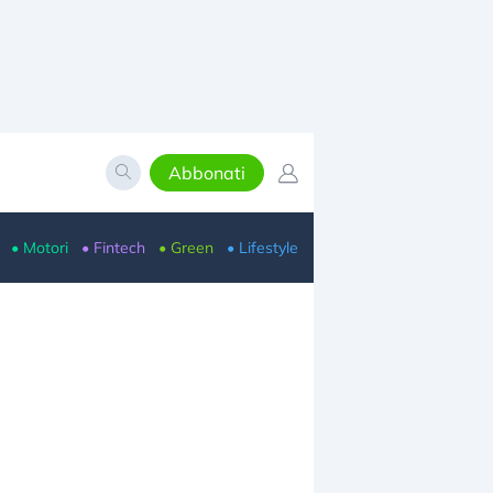
Abbonati
• Motori
• Fintech
• Green
• Lifestyle