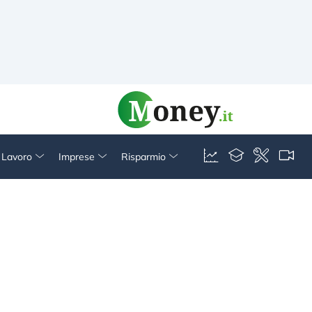
& Lavoro
Imprese
Risparmio