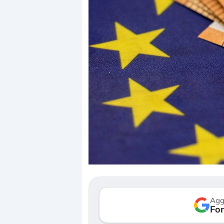
Dalle valutazioni estr
correzione. Cosa sta g
repricing degli asset?
Gli investitori stanno 
mostrando segni di s
Agg
verso le (…)
Fon
3 agosto 2026