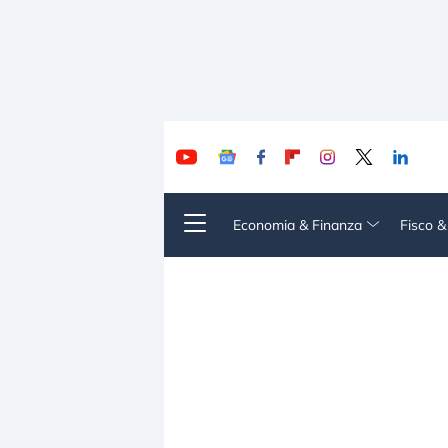
Economia & Finanza
Fisco 