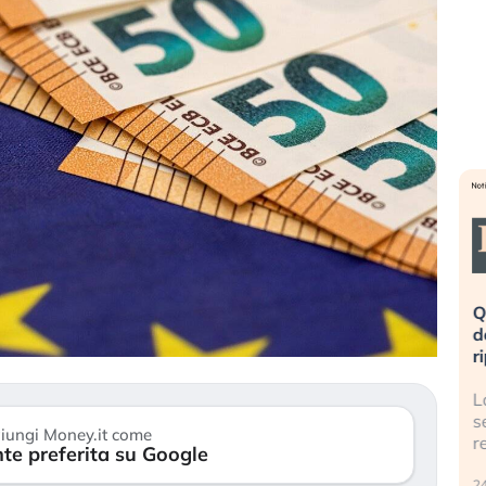
eme alla
«La mia vita è rovinata». Investitori
Q
uidando il
in preda al panico dopo lo scoppio
d
della bolla AI
r
finalmente
Il crollo della bolla AI travolge il
L
tanchezza
Kospi, mentre gli investitori retail (…)
s
iungi Money.it come
r
te preferita su Google
30 luglio 2026
24