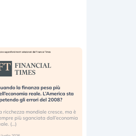
uando la finanza pesa più
Russia e Cina pronti
ell’economia reale. L’America sta
Starlink. Gli investit
ipetendo gli errori del 2008?
sottovalutando il ris
a ricchezza mondiale cresce, ma è
Gli investitori tech c
empre più sganciata dall’economia
ignorare il rischio geop
eale. (…)
17 luglio 2026
 luglio 2026