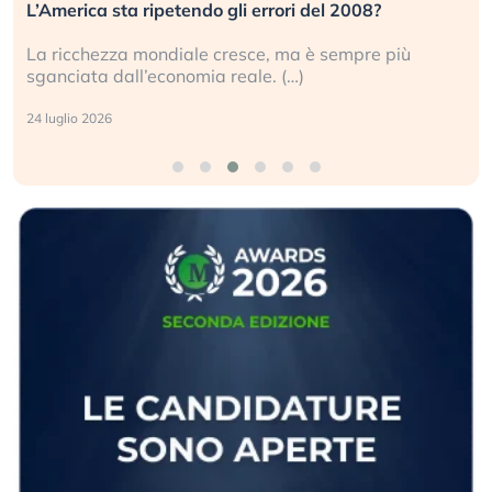
L’America sta ripetendo gli errori del 2008?
La ricchezza mondiale cresce, ma è sempre più
sganciata dall’economia reale. (…)
24 luglio 2026