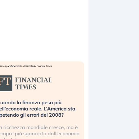
uando la finanza pesa più
Russia e Cina pronti
ell’economia reale. L’America sta
Starlink. Gli investit
ipetendo gli errori del 2008?
sottovalutando il ris
a ricchezza mondiale cresce, ma è
Gli investitori tech c
empre più sganciata dall’economia
ignorare il rischio geop