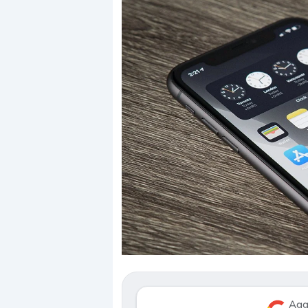
Dalle valutazioni estr
correzione. Cosa sta g
repricing degli asset?
Gli investitori stanno 
mostrando segni di s
Agg