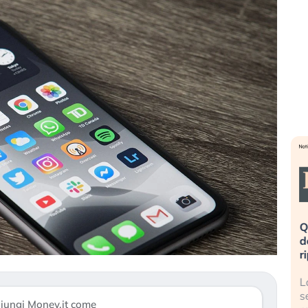
eme alla
«La mia vita è rovinata». Investitori
Q
uidando il
in preda al panico dopo lo scoppio
d
della bolla AI
r
finalmente
Il crollo della bolla AI travolge il
L
tanchezza
Kospi, mentre gli investitori retail (…)
s
iungi Money.it come