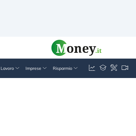
& Lavoro
Imprese
Risparmio