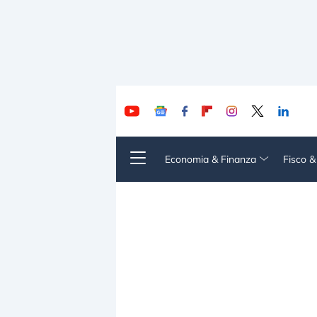
Economia & Finanza
Fisco 