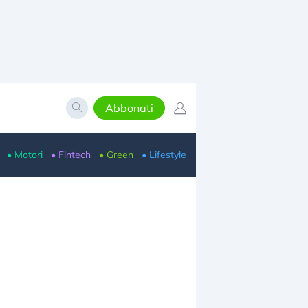
Abbonati
• Motori
• Fintech
• Green
• Lifestyle