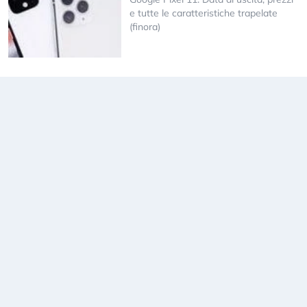
e tutte le caratteristiche trapelate
(finora)