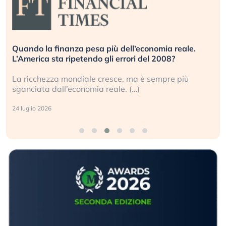
ale.
Russia e Cina pronti a spegnere Starlink. Gli
investitori stanno sottovalutando il rischio?
più
Gli investitori tech continuano a ignorare il risch
geopolitico: il (…)
17 luglio 2026