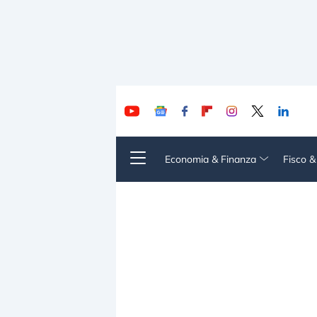
Economia & Finanza
Fisco 