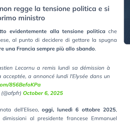
on regge la tensione politica e si
primo ministro
to evidentemente alla tensione politica
che
se, al punto di decidere di gettare la spugna
re una Francia sempre più allo sbando
.
astien Lecornu a remis lundi sa démission à
 acceptée, a annoncé lundi l'Elysée dans un
r.com/856BefoKPa
 (@afpfr)
October 6, 2025
ota dell’Eliseo,
oggi, lunedì 6 ottobre 2025
,
 dimissioni al presidente francese Emmanuel