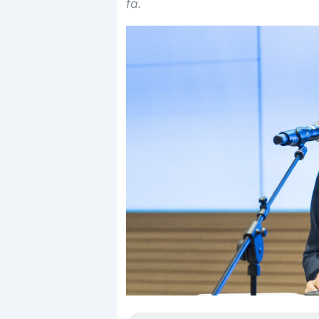
fa.
Dalle valutazioni estr
correzione. Cosa sta g
repricing degli asset?
Gli investitori stanno 
mostrando segni di s