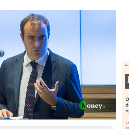
eme alla
«La mia vita è rovinata». Investitori
Q
uidando il
in preda al panico dopo lo scoppio
d
della bolla AI
r
finalmente
Il crollo della bolla AI travolge il
L
tanchezza
Kospi, mentre gli investitori retail (…)
s