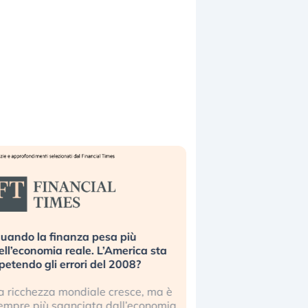
uando la finanza pesa più
Russia e Cina pronti
ell’economia reale. L’America sta
Starlink. Gli investit
ipetendo gli errori del 2008?
sottovalutando il ris
a ricchezza mondiale cresce, ma è
Gli investitori tech c
empre più sganciata dall’economia
ignorare il rischio geop