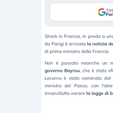
verso le (…)
Agg
Fon
3 agosto 2026
Shock in Francia, in preda a una
da Parigi è arrivata
la notizia d
di primo ministro della Francia.
Non è passato neanche un 
governo Bayrou
, che è stato s
Lecornu è stato nominato dal
ministro del Paese, con l’ob
innanzitutto varare
la legge di b