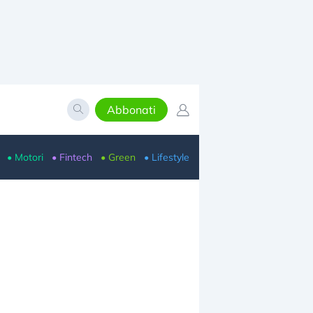
Abbonati
• Motori
• Fintech
• Green
• Lifestyle