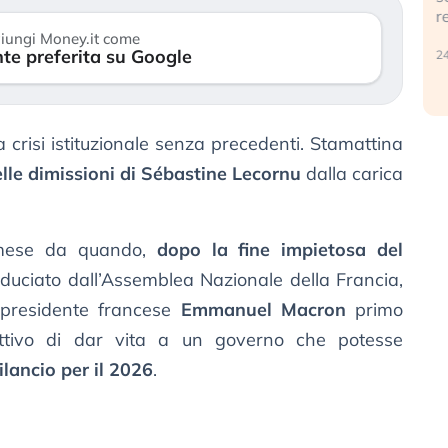
r
30 luglio 2026
iungi Money.it come
te preferita su Google
24
 crisi istituzionale senza precedenti. Stamattina
elle dimissioni di Sébastine Lecornu
dalla carica
mese da quando,
dopo la fine impietosa del
fiduciato dall’Assemblea Nazionale della Francia,
 presidente francese
Emmanuel Macron
primo
iettivo di dar vita a un governo che potesse
ilancio per il 2026
.