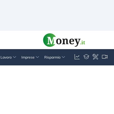
& Lavoro
Imprese
Risparmio