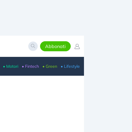
Abbonati
• Motori
• Fintech
• Green
• Lifestyle