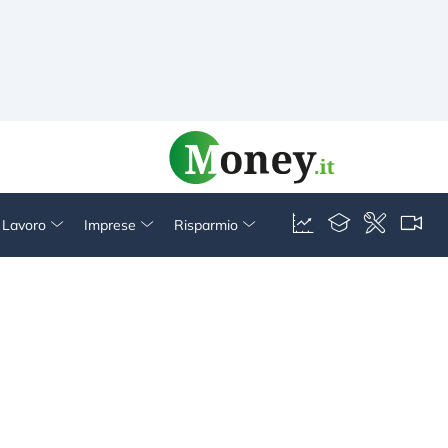
& Lavoro
Imprese
Risparmio