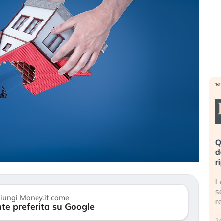
eme alla
«La mia vita è rovinata». Investitori
Q
uidando il
in preda al panico dopo lo scoppio
d
della bolla AI
r
finalmente
Il crollo della bolla AI travolge il
L
tanchezza
Kospi, mentre gli investitori retail (…)
s
iungi Money.it come
r
te preferita su Google
30 luglio 2026
24