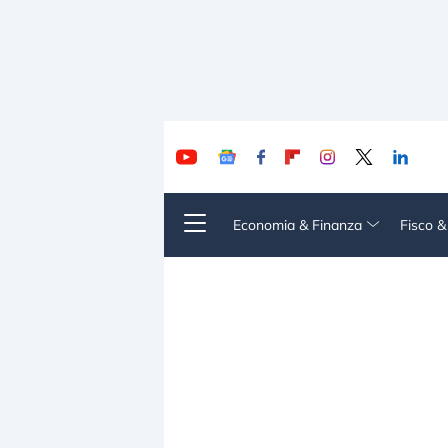
Economia & Finanza
Fisco 