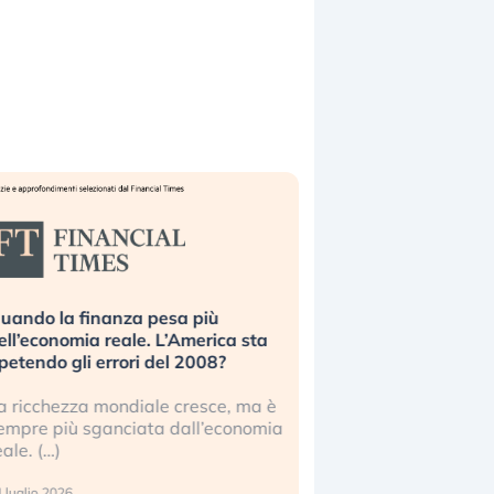
uando la finanza pesa più
Russia e Cina pronti
ell’economia reale. L’America sta
Starlink. Gli investit
ipetendo gli errori del 2008?
sottovalutando il ris
a ricchezza mondiale cresce, ma è
Gli investitori tech c
empre più sganciata dall’economia
ignorare il rischio geop
eale. (…)
17 luglio 2026
 luglio 2026