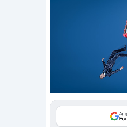
Dalle valutazioni estr
correzione. Cosa sta g
repricing degli asset?
Gli investitori stanno 
mostrando segni di s
Agg
verso le (…)
Fon
3 agosto 2026