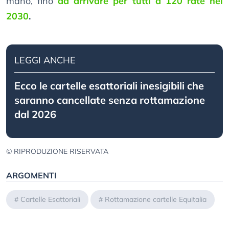
mano, fino
ad arrivare per tutti a 120 rate nel
2030
.
LEGGI ANCHE
Ecco le cartelle esattoriali inesigibili che
saranno cancellate senza rottamazione
dal 2026
© RIPRODUZIONE RISERVATA
ARGOMENTI
#
Cartelle Esattoriali
#
Rottamazione cartelle Equitalia