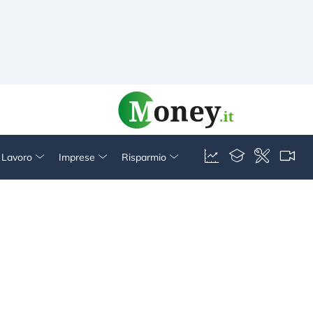
& Lavoro
Imprese
Risparmio