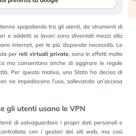
te preferita su Google
tanno spopolando tra gli utenti, da strumenti di
lari e addetti ai lavori sono diventati mezzi alla
zzano internet, per le più disparate necessità. Le
 sta per
reti virtuali private
, sono in effetti molto
ffico ma consentono anche di aggirare le regole
ntità. Per questo motivo, uno Stato ha deciso di
non ne impediscono l’uso, sollevando un’accesa
se gli utenti usano le VPN
enti di salvaguardare i propri dati personali e
controllata con i gestori dei siti web, ma così