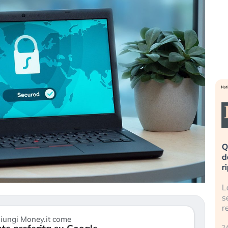
a». Investitori
Quando la finanza pesa più
po lo scoppio
dell’economia reale. L’America sta
S
ripetendo gli errori del 2008?
travolge il
La ricchezza mondiale cresce, ma è
G
itori retail (…)
sempre più sganciata dall’economia
i
reale. (…)
1
iungi Money.it come
24 luglio 2026