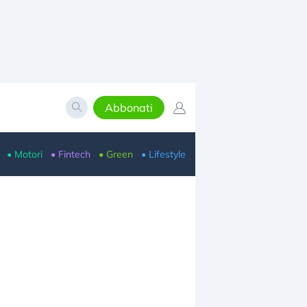
Abbonati
• Motori
• Fintech
• Green
• Lifestyle