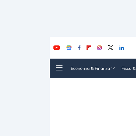
Economia & Finanza
Fisco 