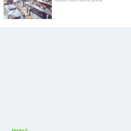
essere fatto uscire prima
Money.it